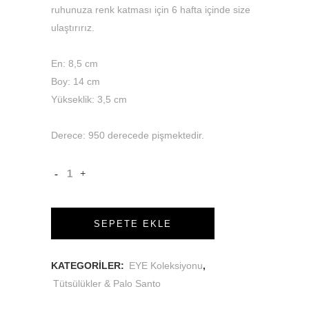
ruhunuza renk katması için 6 hafta içinde size
ulaştırırız.
En: 8,5 cm
Boy: 14 cm
Yükseklik: 3,5 cm
Derece: 950 derecede pişmektedir.
SEPETE EKLE
KATEGORILER:
EYE Koleksiyonu
,
Tütsülükler & Palo Santo