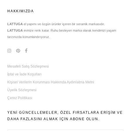
HAKKIMIZDA
LATTUGA
el yapımı ve özgün ürünler içeren bir seramik markasıdır.
LATTUGA
evinize renk katar. Ruhu besleyen marka olarak kendimizi yaşam
tarzınızda konumlandırıyoruz.
Mesafeli Satış Sözleşmesi
İptal ve İade Koşulları
Kişisel Verilerin Korunması Hakkında Aydınlatma Metni
Üyelik Sözleşmesi
Çerez Politikası
YENİ GÜNCELLEMELER, ÖZEL FIRSATLARA ERİŞİM VE
DAHA FAZLASINI ALMAK İÇİN ABONE OLUN.